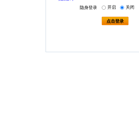
开启
关闭
隐身登录
点击登录