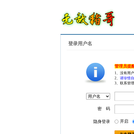
登录用户名
管理员提
1、没有用
2、
请珍惜自
3、联系管理
密 码
开启
隐身登录