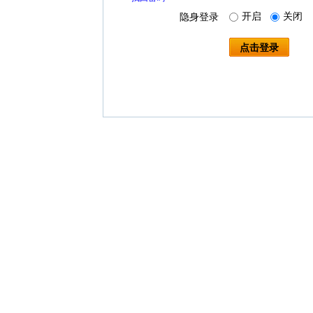
开启
关闭
隐身登录
点击登录