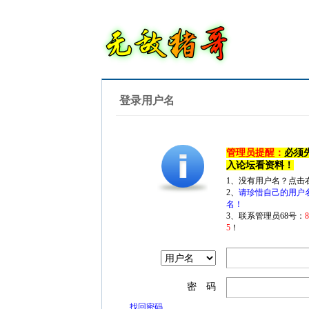
登录用户名
管理员提醒：
必须
入论坛看资料！
1、没有用户名？点击
2、
请珍惜自己的用户
名！
3、联系管理员68号：
5
！
密 码
找回密码