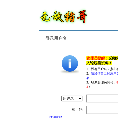
登录用户名
管理员提醒：
必须
入论坛看资料！
1、没有用户名？点击
2、
请珍惜自己的用户
名！
3、联系管理员68号：
5
！
密 码
找回密码