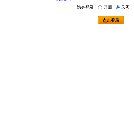
开启
关闭
隐身登录
点击登录