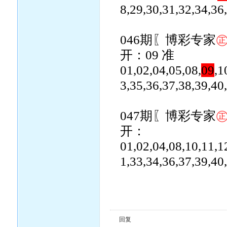
8,29,30,31,32,34,36
046期〖博彩专家
开：09 准
01,02,04,05,08,
09
,1
3,35,36,37,38,39,40
047期〖博彩专家
开：
01,02,04,08,10,11,1
1,33,34,36,37,39,40
回复