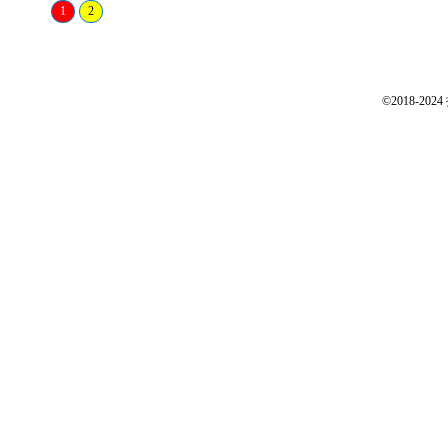
1
2
©2018-2024