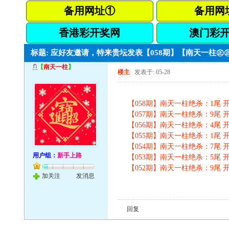
备用网址①
备用网
香港彩开奖网
澳门彩
标题: 应好友邀请，特来贵坛发表【058期】【南天一柱㊣
【
南天一柱
】
楼主
发表于: 05-28
【058期】南天一柱绝杀：1尾 开
【057期】南天一柱绝杀：9尾 开
【056期】南天一柱绝杀：4尾 开
【055期】南天一柱绝杀：1尾 开
【054期】南天一柱绝杀：7尾 开
用户组：
新手上路
【053期】南天一柱绝杀：5尾 开
【052期】南天一柱绝杀：9尾 开
加关注
发消息
回复