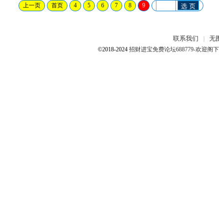
上一页
首页
4
5
6
7
8
9
选 页
联系我们
无
|
©2018-2024
招财进宝免费论坛688779-欢迎阁