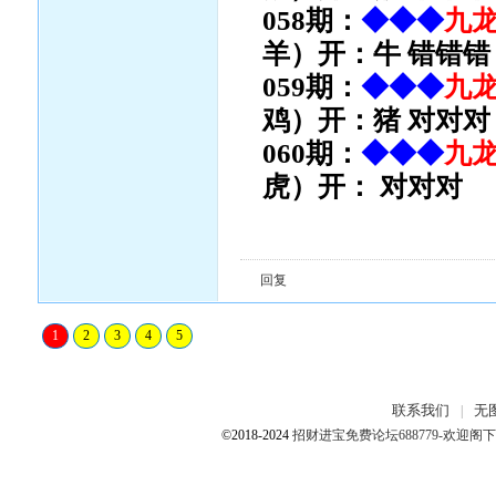
058期：
◆◆◆
九
羊）开：牛 错错错
059期：
◆◆◆
九
鸡）开：猪 对对对
060期：
◆◆◆
九
虎）开： 对对对
回复
1
2
3
4
5
联系我们
无
|
©2018-2024
招财进宝免费论坛688779-欢迎阁