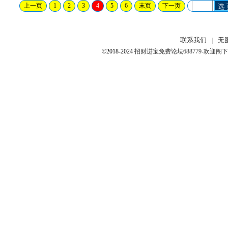
上一页
1
2
3
4
5
6
末页
下一页
选
联系我们
无
|
©2018-2024
招财进宝免费论坛688779-欢迎阁