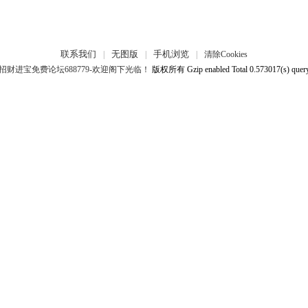
联系我们
无图版
手机浏览
|
|
|
清除Cookies
招财进宝免费论坛688779-欢迎阁下光临！
版权所有 Gzip enabled
Total 0.573017(s) quer