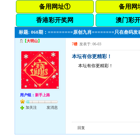
备用网址①
备用网
香港彩开奖网
澳门彩
标题: 060期：=========原创九肖========只在叁码
【
大明山
】
7楼
发表于: 06-03
本坛有你更精彩！
本坛有你更精彩！
用户组：
新手上路
加关注
发消息
回复