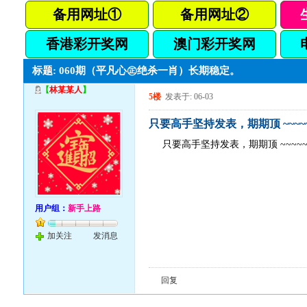
备用网址①
备用网址②
香港彩开奖网
澳门彩开奖网
标题: 060期（平凡心㊣绝杀一肖）长期稳定。
【
林某某人
】
5楼
发表于: 06-03
只要高手坚持发表，期期顶 ~~~~~
只要高手坚持发表，期期顶 ~~~~~
用户组：
新手上路
加关注
发消息
回复