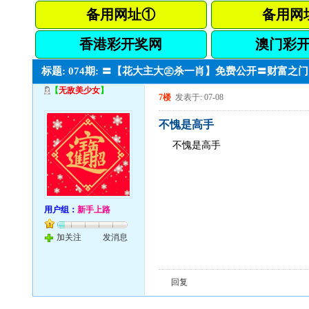
备用网址①
备用网
香港彩开奖网
澳门彩
标题: 074期: 〓【花大主大㊣杀一肖】免费公开〓财富
【
无敌美少女
】
7楼
发表于: 07-08
不愧是高手
不愧是高手
用户组：
新手上路
加关注
发消息
回复