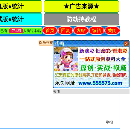
机版●统计
★广告来源★
试版●统计
防劫持教程
首页
回复
发帖
编辑
关闭
已有
175435
人看过本帖
欢乐豆充值
出售贴教程
开奖直播
只看该作者
关闭
举报