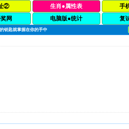
址②
生肖●属性表
手
开奖网
电脑版●统计
复
之门的钥匙就掌握在你的手中