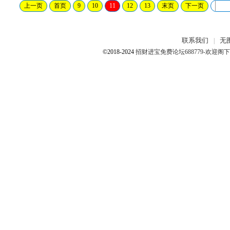
上一页
首页
9
10
11
12
13
末页
下一页
联系我们
无
|
©2018-2024
招财进宝免费论坛688779-欢迎阁