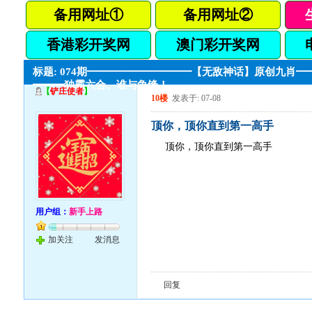
备用网址①
备用网址②
香港彩开奖网
澳门彩开奖网
标题: 074期━━━━━━━━━━【无敌神话】原创九肖━
━━━独霸六合、谁与争锋！
【
铲庄使者
】
10楼
发表于: 07-08
顶你，顶你直到第一高手
顶你，顶你直到第一高手
用户组：
新手上路
加关注
发消息
回复