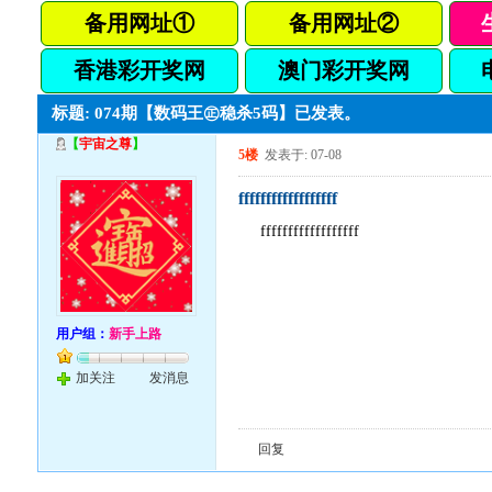
备用网址①
备用网址②
香港彩开奖网
澳门彩开奖网
标题: 074期【数码王㊣稳杀5码】已发表。
【
宇宙之尊
】
5楼
发表于: 07-08
ffffffffffffffffff
ffffffffffffffffff
用户组：
新手上路
加关注
发消息
回复