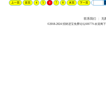
上一页
首页
4
5
6
7
8
末页
下一页
联系我们
无
|
©2018-2024
招财进宝免费论坛688779-欢迎阁