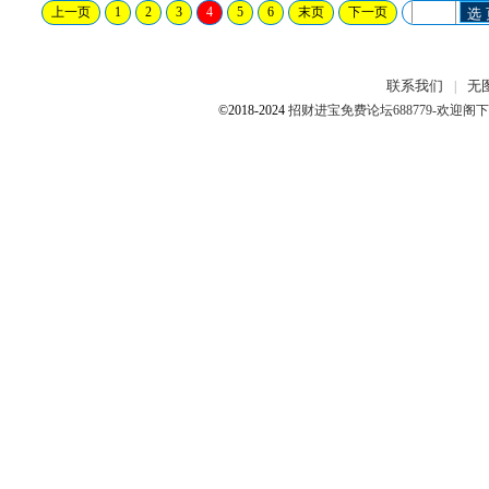
上一页
1
2
3
4
5
6
末页
下一页
选
联系我们
无
|
©2018-2024
招财进宝免费论坛688779-欢迎阁