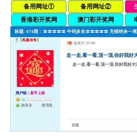
备用网址①
备用网址②
香港彩开奖网
澳门彩开奖网
标题: 074期：〓〓〓〓〓 中码多友〓〓〓〓〓 无错绝杀一
【
凤凰传奇
】
7楼
发表于: 07-08
走一走,看一看,顶一顶,你好我好
走一走,看一看,顶一顶,你好我好
用户组：
新手上路
加关注
发消息
回复