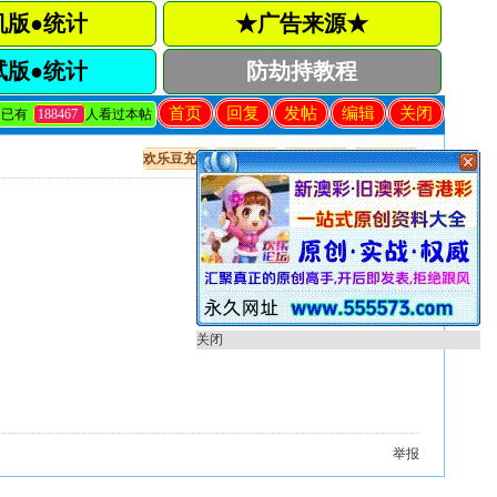
机版●统计
★广告来源★
试版●统计
防劫持教程
首页
回复
发帖
编辑
关闭
已有
188467
人看过本帖
欢乐豆充值
出售贴教程
开奖直播
只看该作者
关闭
举报