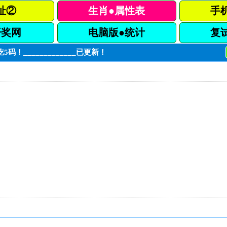
址②
生肖●属性表
手
开奖网
电脑版●统计
复
吃5码！_____________已更新！