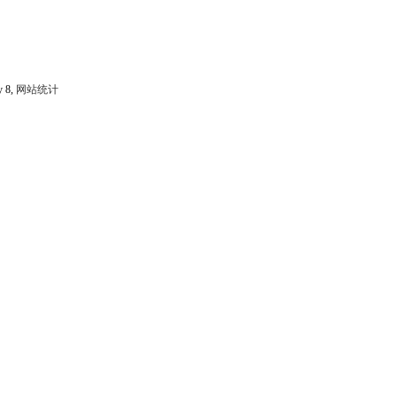
y 8,
网站统计