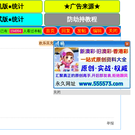
机版●统计
★广告来源★
试版●统计
防劫持教程
首页
回复
发帖
编辑
关闭
已有
194994
人看过本帖
欢乐豆充值
出售贴教程
开奖直播
只看该作者
关闭
举报