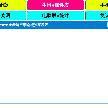
址②
生肖●属性表
手
开奖网
电脑版●统计
复
★★★★★叁码王朝论坛独家发表！