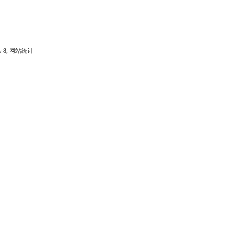
y 8,
网站统计