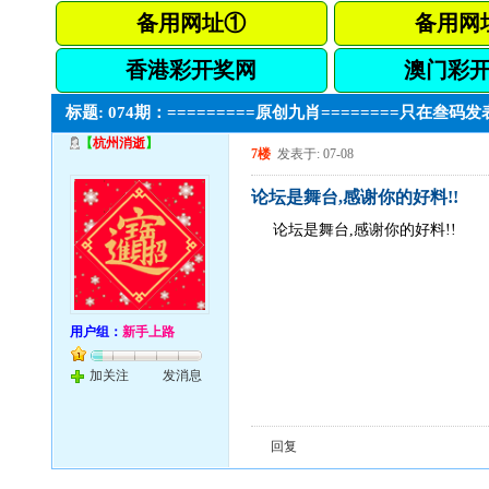
备用网址①
备用网
香港彩开奖网
澳门彩
标题: 074期：=========原创九肖========只在叁码
【
杭州消逝
】
7楼
发表于: 07-08
论坛是舞台,感谢你的好料!!
论坛是舞台,感谢你的好料!!
用户组：
新手上路
加关注
发消息
回复