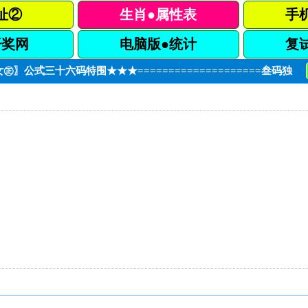
址②
生肖●属性表
手
开奖网
电脑版●统计
复
美少女㊣〗公式三十六码特围★★★====================叁码独