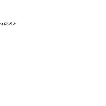
y 8,
网站统计