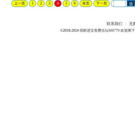
上一页
1
2
3
4
5
6
末页
下一页
选
联系我们
无
|
©2018-2024
招财进宝免费论坛688779-欢迎阁