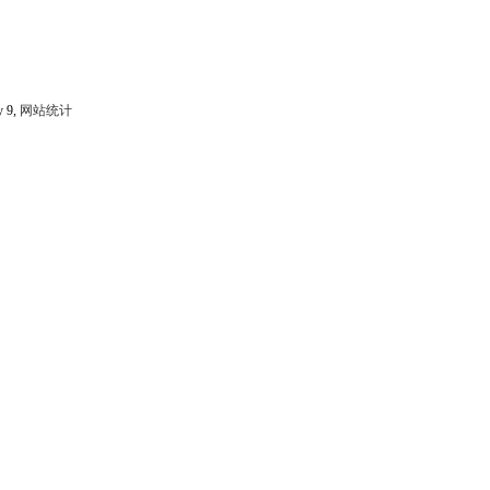
y 9,
网站统计