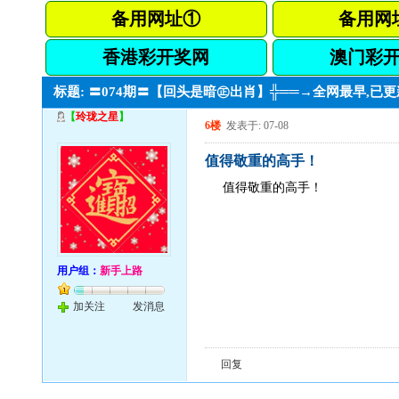
备用网址①
备用网
香港彩开奖网
澳门彩
标题: 〓074期〓【回头是暗㊣出肖】╬══→全网最早,已
【
玲珑之星
】
6楼
发表于: 07-08
值得敬重的高手！
值得敬重的高手！
用户组：
新手上路
加关注
发消息
回复