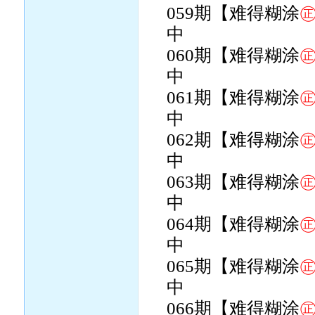
059期【难得糊涂
中
060期【难得糊涂
中
061期【难得糊涂
中
062期【难得糊涂
中
063期【难得糊涂
中
064期【难得糊涂
中
065期【难得糊涂
中
066期【难得糊涂