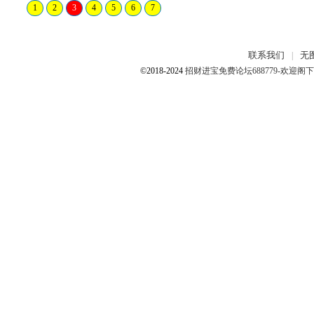
1
2
3
4
5
6
7
联系我们
无
|
©2018-2024
招财进宝免费论坛688779-欢迎阁