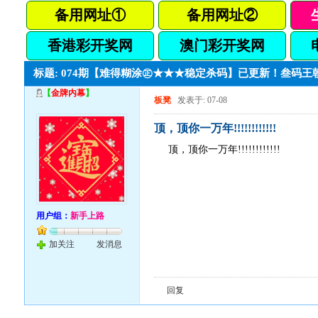
备用网址①
备用网址②
香港彩开奖网
澳门彩开奖网
标题: 074期【难得糊涂㊣★★★稳定杀码】已更新！叁码王
【
金牌内幕
】
板凳
发表于: 07-08
顶，顶你一万年!!!!!!!!!!!!
顶，顶你一万年!!!!!!!!!!!!
用户组：
新手上路
加关注
发消息
回复