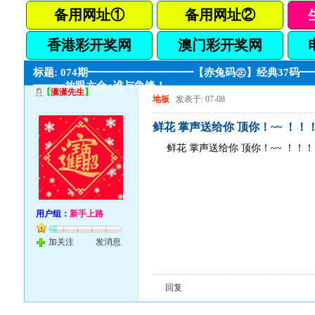
备用网址①
备用网址②
香港彩开奖网
澳门彩开奖网
标题: 074期━━━━━━━━━━【赤兔码㊣】经典37码
━━━放眼六合●谁与争锋！
【
潇潇先生
】
地板
发表于: 07-08
鲜花 掌声送给你 顶你！~~ ！！
鲜花 掌声送给你 顶你！~~ ！！
用户组：
新手上路
加关注
发消息
回复