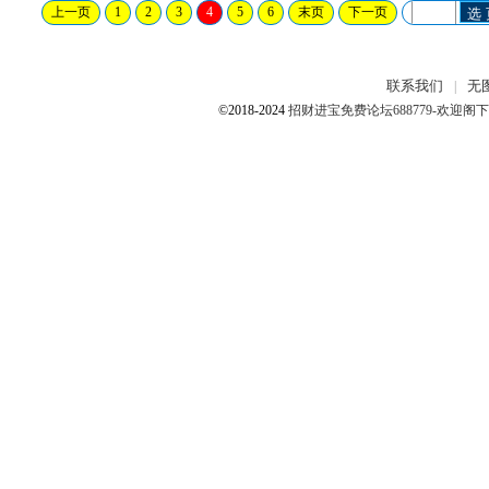
上一页
1
2
3
4
5
6
末页
下一页
选
联系我们
无
|
©2018-2024
招财进宝免费论坛688779-欢迎阁