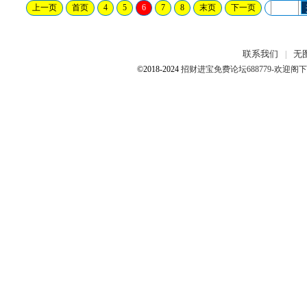
上一页
首页
4
5
6
7
8
末页
下一页
联系我们
无
|
©2018-2024
招财进宝免费论坛688779-欢迎阁