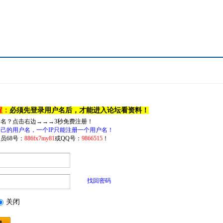
醒：
必须先登录用户名后，才能进入论坛看资料！
户名？点击右边→→→3秒免费注册！
己的用户名，一个IP只能注册一个用户名！
员68号：
886fx7my81
或QQ号：
9866515
！
找回密码
关闭