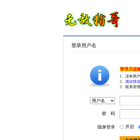
登录用户名
管理员提
1、没有用
2、
请珍惜自
3、联系管理
密 码
开启
隐身登录