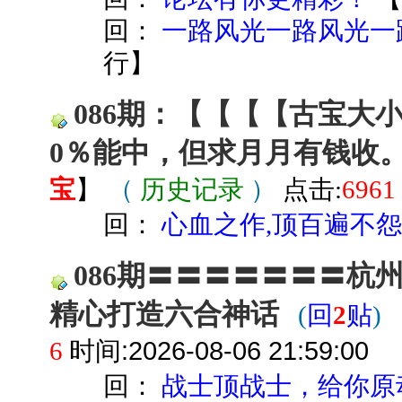
回：
一路风光一路风光一
行
】
086期：【【【【古宝大小
0％能中，但求月月有钱收
宝
】
（
历史记录
）
点击:
6961
回：
心血之作,顶百遍不
086期〓〓〓〓〓〓〓杭
精心打造六合神话
(
回
2
贴
)
时间:2026-08-06 21:59:00
6
回：
战士顶战士，给你原动力$$