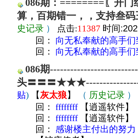
086期：========〖开
算，百期错一，，支持叁码
时间:2026
史记录
）
点击:
11387
回：
向无私奉献的高手们
回：
向无私奉献的高手们
086期---------------
头〓〓〓★★★-------------
贴
)
【
灰太狼
】
（
历史记录
）
回：
ffffffff
【
逍遥软件
】
回：
ffffffff
【
逍遥软件
】
回：
感谢楼主付出的努力