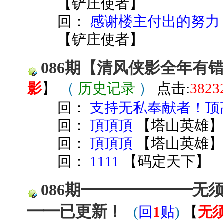
【
铲庄使者
】
回：
感谢楼主付出的努力
【
铲庄使者
】
086期【清风侠影全年有
影
】
（
历史记录
）
点击:
3823
回：
支持无私奉献者！顶
回：
頂頂頂
【
塔山英雄
回：
頂頂頂
【
塔山英雄
回：
1111
【
码定天下
】
086期━━━━━━━无
━━已更新！
(
回
1
贴
)
【
无