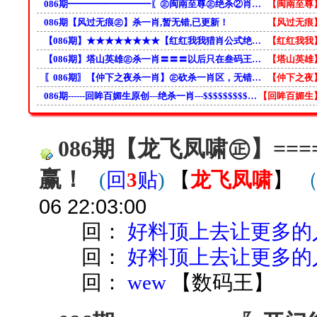
086期━━━━━━━━━〖㊣闽南至尊㊣绝杀②肖〗━━━━━━━━━━支持叁码！
【闽南至尊
086期【风过无痕㊣】杀一肖,暂无错,已更新！
【风过无痕
【086期】★★★★★★★★【红红我我猎肖公式绝杀一肖】★★★★330错0
【红红我我
【086期】塔山英雄㊣杀一肖〓〓〓以后只在叁码王朝独家发表。
【塔山英雄
〖086期〗【仲下之夜杀一肖】㊣砍杀一肖区，无错，最早更新！原创不跟风！
【仲下之夜
086期------回眸百媚生原创---绝杀一肖---$$$$$$$$$早更新!全球最准！
【回眸百媚生
086期【龙飞凤啸㊣】===
赢！
(
回
3
贴
)
【
龙飞凤啸
】
06 22:03:00
回：
好料顶上去让更多的
回：
好料顶上去让更多的
回：
wew
【
数码王
】