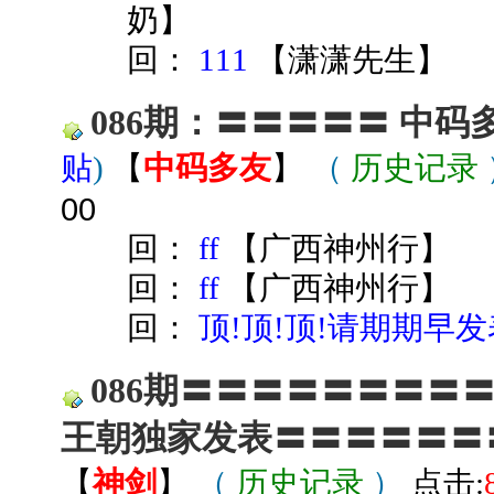
奶
】
回：
111
【
潇潇先生
】
086期：〓〓〓〓〓 中
贴
)
【
中码多友
】
（
历史记录
00
回：
ff
【
广西神州行
】
回：
ff
【
广西神州行
】
回：
顶!顶!顶!请期期早发
086期〓〓〓〓〓〓〓〓
王朝独家发表〓〓〓〓〓〓
【
神剑
】
（
历史记录
）
点击: