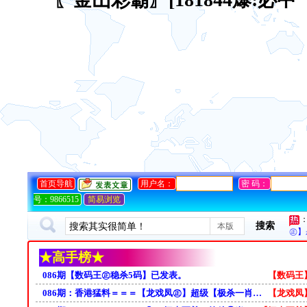
首页导航
用户名：
密 码：
号：9866515
简易浏览
搜索
本版
㊣】
★高手榜★
086期【数码王㊣稳杀5码】已发表。
【数码王
086期：香港猛料＝＝＝【龙戏凤㊣】超级【极杀一肖】！本人跟踪45期无错！＝＝＝开奖日发表
【龙戏凤