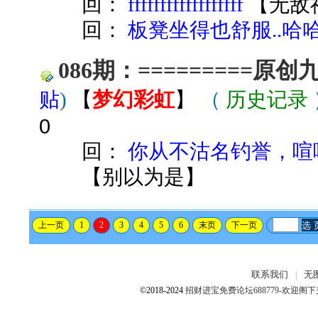
回：
ffffffffffffffffff
【
无敌
回：
板凳坐得也舒服..哈哈
086期：=========原
贴
)
【
梦幻彩虹
】
（
历史记录
0
回：
你从不沽名钓誉，喧
【
别以为是
】
上一页
1
2
3
4
5
6
末页
下一页
选 
联系我们
无
|
©2018-2024
招财进宝免费论坛688779-欢迎阁