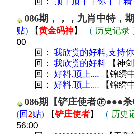
回：
顶┠顶┨┠你┨┠精
086期，，，九肖中特，
贴
)
【
黄金码神
】
（
历史记录
00
回：
我欣赏的好料,支持
回：
我欣赏的好料
【
神
回：
好料.顶上....
【
锦绣
回：
好料.顶上....
【
锦绣
086期【铲庄使者㊣●●
(
回
2
贴
)
【
铲庄使者
】
（
历史
56:00